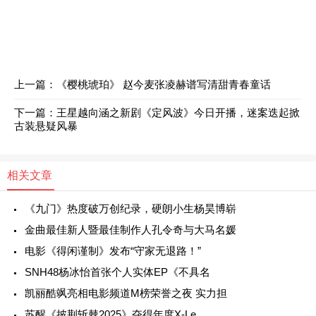
上一篇：《樱桃琥珀》 赵今麦张凌赫谱写清甜青春童话
下一篇：王星越向涵之新剧《定风波》今日开播，迷案迭起掀
古装悬疑风暴
相关文章
《九门》热度破万创纪录，硬朗小生杨昊博崭
金曲最佳新人暨最佳制作人孔令奇与大马名媛
​电影《得闲谨制》发布“守家无退路！”
SNH48杨冰怡首张个人实体EP《不具名
凯丽酷飒亮相电影频道M榜荣誉之夜 实力担
苏醒《披荆斩棘2025》夺得年度X-Le