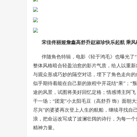
宋佳佟丽娅詹鑫高舒乔赵淑珍快乐起航 乘风
伴随角色特辑，电影《轻于鸿毛》也曝光了
整体风格暗合轻盈治愈的影片气质，给人以重新
与观众形成巧妙的隔空对话，埋下了角色走向的
似乎期待着能在自己新的旅程中开花结“果”；“
途的风景，试图将美好回忆定格；情感博主阿飞
干一场；“团宠”小太阳毛豆（高舒乔 饰）面朝
尽兴”的婆婆再次登上人生的航船，继续寻找自
浪，把命运改写成了波澜壮阔的诗行，为每一个
精神力量。