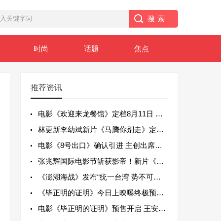
时尚
话题
焦点
推荐资讯
电影《欢迎来龙餐馆》定档8月11日 文牧
林更新李幼斌新片《马腾你别走》定档1月1
电影《8号出口》确认引进 主创出席金鸡惊
张兆辉国际电影节斩获影帝！新片《空心人》
《澎湖海战》发布“统一台湾 势不可挡”版
《毕正明的证明》今日上映曝终极预告海报
电影《毕正明的证明》预售开启 王安宇张天