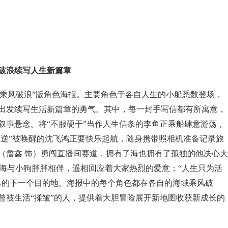
破浪续写人生新篇章
“乘风破浪”版角色海报。主要角色于各自人生的小船悉数登场，
出发续写生活新篇章的勇气。其中，每一封手写信都有所寓意，
叙事悬念。将“不服硬干”当作人生信条的李鱼正乘船肆意游荡，
叛逆”被唤醒的沈飞鸿正要快乐起航，随身携带照相机准备记录旅
（詹鑫 饰）勇闯直播间赛道，拥有了海也拥有了孤独的他决心大
大海与小狗胖胖相伴，遥相回应着大家热烈的爱意；“人生只为活
己的下一个目的地。海报中的每个角色都在各自的海域乘风破
曾被生活“揉皱”的人，提供着大胆冒险展开新地图收获新成长的