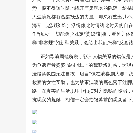
势，恨不得随时随地撬开严肃现实的隙缝，给枯
人生境况都有温柔抵达的力量，却总有些出其不
海琴（赵淑珍 饰）活得像此时情绪此时天的自在
作“仇人”，却能跳脱既定“婆媳”刻板，看见并
样“非常规”的新型关系，会给出我们怎样“反套路
正如导演周铨所说，影片人物关系的错位是
为争遗产带婆婆“说走就走”的荒诞戏剧感，为
浸爆笑氛围无法自拔，坦言“像在演喜剧大赛”“
救赎的女性互助，也为故事温暖的底色落下注脚
路，在真实的生活肌理中触摸对方隐秘的脆弱，
抗现实的荒诞，相信一定会给银幕前的观众留下