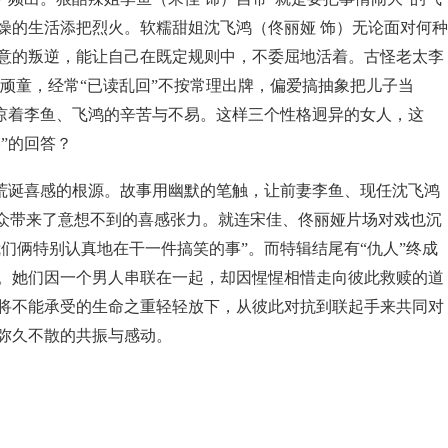
燥的生活添把烈火。软糯甜姐沈飞鸿（佟丽娅 饰）无论面对何种
意的叛逆，能让自己在既定规则中，不委屈地活着。古怪老太李
顽童，经常“已读乱回”不按常理出牌，偏爱搞抽象把儿子当
体谅着李鱼、飞鸿的辛苦与不易。这样三个性格迥异的女人，这
”的回答？
荒诞喜感的根源。故事用幽默的笔触，让前妻李鱼、现任沈飞鸿
观众带来了意想不到的喜感张力。就连宋佳、佟丽娅片场对戏也沉
我们俩特别认真地在干一件搞笑的事”。而特辑结尾有“仇人”终成
。她们因一个男人串联在一起，却因惺惺相惜走向彼此救赎的道
将不能承受的生命之重轻轻放下，从彼此对抗到联起手来共同对
弥久不散的共振与感动。