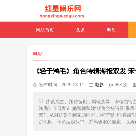
网站首页
头条
明星
电影
《轻于鸿毛》角色特辑海报双发 
发布时间：2025-08-11
电影
658
次
由蔡成杰、踢替编剧，周铨执导，宋佳领衔
鸿毛》今日发布“她和她和她”版角色特辑及“乘
戏”，从对抗竞争到互助同盟，将“荒诞”和“喜
洪流间，于命运起伏中，乘风破浪的姿态，以角色自