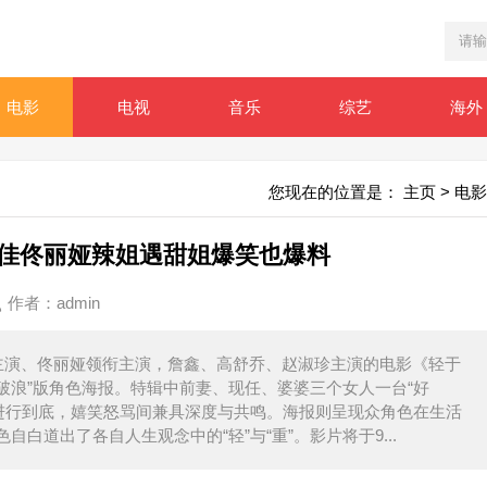
电影
电视
音乐
综艺
海外
您现在的位置是：
主页
>
电影
宋佳佟丽娅辣姐遇甜姐爆笑也爆料
作者：
admin
主演、佟丽娅领衔主演，詹鑫、高舒乔、赵淑珍主演的电影《轻于
风破浪”版角色海报。特辑中前妻、现任、婆婆三个女人一台“好
感”进行到底，嬉笑怒骂间兼具深度与共鸣。海报则呈现众角色在生活
白道出了各自人生观念中的“轻”与“重”。影片将于9...