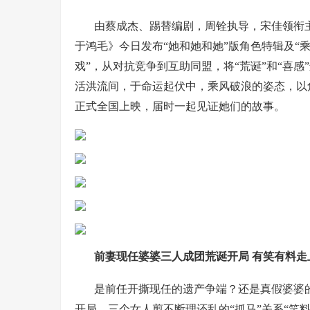
由蔡成杰、踢替编剧，周铨执导，宋佳领衔
于鸿毛》今日发布“她和她和她”版角色特辑及“
戏”，从对抗竞争到互助同盟，将“荒诞”和“喜
活洪流间，于命运起伏中，乘风破浪的姿态，以角
正式全国上映，届时一起见证她们的故事。
前妻现任婆婆三人成团荒诞开局 有笑有料走
是前任开撕现任的遗产争端？还是真假婆婆的
开局，三个女人剪不断理还乱的“抓马”关系“笑料