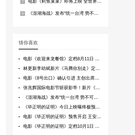
电影《鳄鱼莱莱》即将上映 全世界最会唱歌
《澎湖海战》发布“统一台湾 势不可挡”版
猜你喜欢
电影《欢迎来龙餐馆》定档8月11日 文牧
林更新李幼斌新片《马腾你别走》定档1月1
电影《8号出口》确认引进 主创出席金鸡惊
张兆辉国际电影节斩获影帝！新片《空心人》
《澎湖海战》发布“统一台湾 势不可挡”版
《毕正明的证明》今日上映曝终极预告海报
电影《毕正明的证明》预售开启 王安宇张天
电影《毕正明的证明》定档10月1日 王安