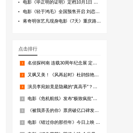
电影《毕正明的证明》定档10月1日 王安
电影《轻于鸿毛》全国预售开启 刘恋轻盈唱
蒋奇明张艺凡现身电影《7天》重庆路演 主
点击排行
名侦探柯南 连载30周年纪念展 定档上海
又飒又美！《风再起时》杜鹃惊艳出场 一人
演员李宛妲竟是隐藏的“真高手”？电影《异
电影《危机航线》发布“极致疯批”预告 刘
《被我弄丢的你》票房破亿口碑发酵持续走高
电影《错过你的那些年》今日上映 主题曲M