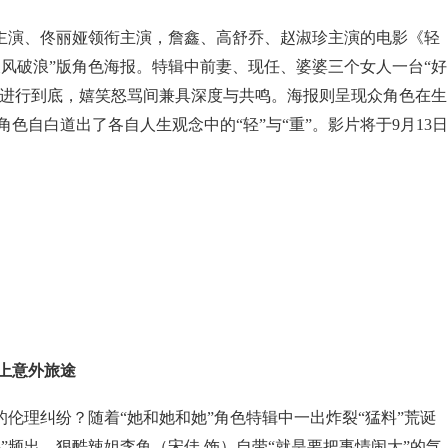
主演、佟丽娅领衔主演，詹鑫、高舒乔、赵淑珍主演的电影《轻
乘风破浪”版角色海报。特辑中前妻、现任、婆婆三个女人一台“好
感”进行到底，嬉笑怒骂间兼具深度与共鸣。海报则呈现众角色在生
色自白道出了各自人生观念中的“轻”与“重”。影片将于9月13日
上意外旅途
伦理纠纷？随着“她和她和她”角色特辑中一出炸裂“猛料”荒诞
”频出。狠酷辣姐李鱼（宋佳 饰）自带“就是要把事情闹大”的气