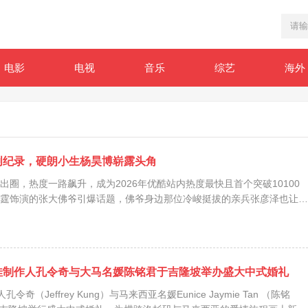
电影
电视
音乐
综艺
海外
创纪录，硬朗小生杨昊博崭露头角
出圈，热度一路飙升，成为2026年优酷站内热度最快且首个突破10100
霆饰演的张大佛爷引爆话题，佛爷身边那位冷峻挺拔的亲兵张彦泽也让观
昊博为懂得文化旗下男演员，这位外形硬朗、身材出挑的新人演员，正以
越来越多关注。在《九门...
佳制作人孔令奇与大马名媛陈铭君于吉隆坡举办盛大中式婚礼
奇（Jeffrey Kung）与马来西亚名媛Eunice Jaymie Tan （陈铭