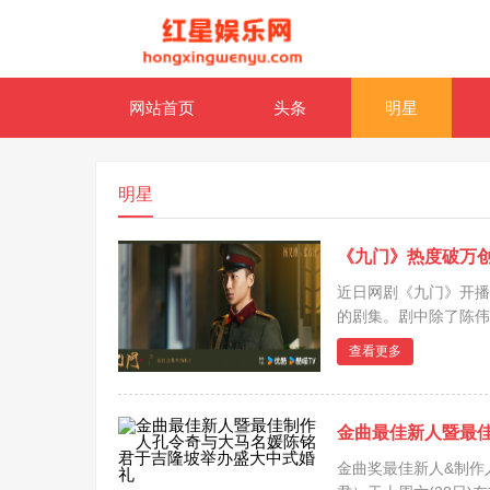
网站首页
头条
明星
明星
《九门》热度破万
近日网剧《九门》开播
的剧集。剧中除了陈伟
众印象深刻。饰演者杨
查看更多
独特的个人魅力吸引着
金曲最佳新人暨最
金曲奖最佳新人&制作人孔令