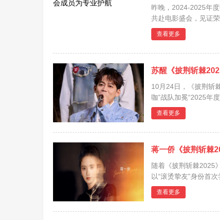
昨晚，2024-202
共赴电影盛会，见证荣
戏骨、德艺双馨的表演
查看更多
宏、演员郭晓东一同组成
苏醒《披荆斩棘202
10月24日，《披荆
咖”战队加冕“2025年度
苏醒展现出多元舞台风
查看更多
力 苏醒舞台发...
蒋一侨《披荆斩棘2
随着《披荆斩棘202
以“滚烫挚友”身份首
思钧搭档，成为该节目
查看更多
持历练，展现了一条从