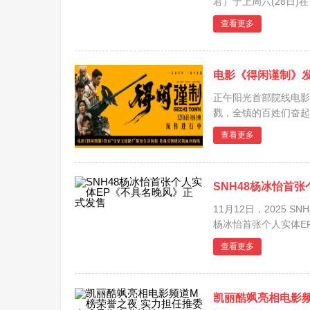
君）于上周六(28日
点。两人因网络相识、
查看更多
是，这趟回门之旅...
​电影《得闲谨制》
正午阳光首部院线电影
戮，全镇的百姓们奋起
闲（肖战 饰）拖家带
查看更多
成为他们抗击日寇的利器
SNH48杨冰怡首
11月12日，2025 
杨冰怡首张个人实体EP
KNOW》，以及《返
查看更多
两首翻唱曲目是她向不.
凯丽酷飒亮相电影频