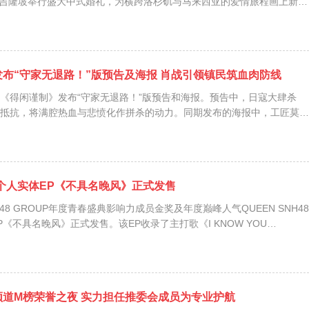
)在吉隆坡举行盛大中式婚礼，为横跨洛杉矶与马来西亚的爱情旅程画上新起
跨越时区发展感情，并在大马完成这场作为最终篇章的婚礼。值得一提的
发布“守家无退路！”版预告及海报 肖战引领镇民筑血肉防线
《得闲谨制》发布“守家无退路！”版预告和海报。预告中，日寇大肆杀
抵抗，将满腔热血与悲愤化作拼杀的动力。同期发布的海报中，工匠莫得
口与防空炮长肖衍（彭昱畅 饰）组成捍卫家园的防线，一门苏罗通炮或将
。另有一组“家园守望”角...
张个人实体EP《不具名晚风》正式发售
SNH48 GROUP年度青春盛典影响力成员金奖及年度巅峰人气QUEEN SNH48
《不具名晚风》正式发售。该EP收录了主打歌《I KNOW YOU
校日》、《春夏秋冬》三首歌曲。整张专辑以复古节奏为主要音乐元素，
..
道M榜荣誉之夜 实力担任推委会成员为专业护航