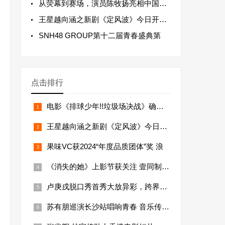
从荧幕到赛场，演员陈牧扬亮相中国大海道（
王星越向涵之新剧《定风波》今日开播，迷案
SNH48 GROUP第十二届青春盛典第
点击排行
电影《排球少年!!垃圾场决战》确认引进
王星越向涵之新剧《定风波》今日开播，迷案
果味VC获2024“年度品质团体”奖 浪
《消失的她》上影节获关注 壹同制作多渠道
卢庚戌脱口秀首秀大放异彩，跨界歌手展现幽
苏有朋巡演长沙站唱响青春 音乐传承跨越新