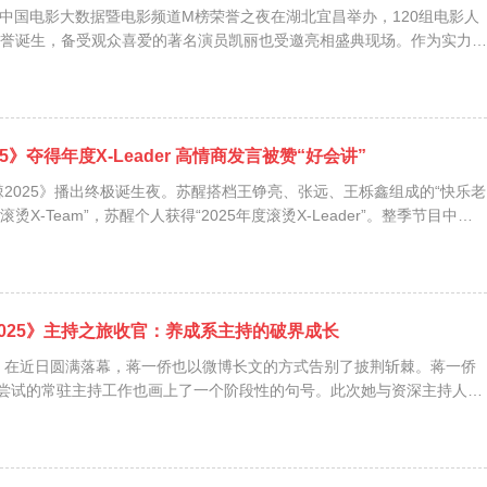
5年度中国电影大数据暨电影频道M榜荣誉之夜在湖北宜昌举办，120组电影人
誉诞生，备受观众喜爱的著名演员凯丽也受邀亮相盛典现场。作为实力派
艺术家，凯丽与导演冯小刚、导演尹力、导演陈力、演员叶童、演员段奕
本届推委会，共同...
5》夺得年度X-Leader 高情商发言被赞“好会讲”
斩棘2025》播出终极诞生夜。苏醒搭档王铮亮、张远、王栎鑫组成的“快乐老
滚烫X-Team”，苏醒个人获得“2025年度滚烫X-Leader”。整季节目中，
格与扎实的业务能力，赢得队友和观众的一致认可。多轮竞演展现原创实
025》主持之旅收官：养成系主持的破界成长
5》在近日圆满落幕，蒋一侨也以微博长文的方式告别了披荆斩棘。蒋一侨
次尝试的常驻主持工作也画上了一个阶段性的句号。此次她与资深主持人齐
史上首位常驻女主持人，全程参与了本季所有录制。她通过数月持续的主
专业音乐人到舞台多元角色...