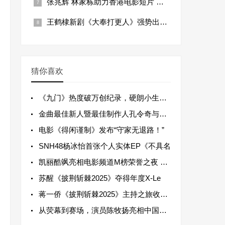
张兆辉 林家栋助力香港电影短片 电影有份
王鹤棣新剧《大奉打更人》强势出圈 热度收
猜你喜欢
《九门》热度破万创纪录，硬朗小生杨昊博崭
金曲最佳新人暨最佳制作人孔令奇与大马名媛
​电影《得闲谨制》发布“守家无退路！”
SNH48杨冰怡首张个人实体EP《不具名
凯丽酷飒亮相电影频道M榜荣誉之夜 实力担
苏醒《披荆斩棘2025》夺得年度X-Le
蒋一侨《披荆斩棘2025》主持之旅收官：
从荧幕到赛场，演员陈牧扬亮相中国大海道（