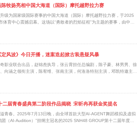
员陈牧扬亮相中国大海道（国际）摩托越野拉力赛
升级为国家级国际赛事的中国大海道（国际）摩托越野拉力赛，于2025
密市体育中心震撼启幕。这场以“勇敢者的烈焰征程”为主题的赛事，由中国
、新疆维吾尔自治区体育局、哈密市人民政府联合主办，汇聚了国内外顶
雅丹中展开极限角逐。本...
《定风波》今日开播，迷案迭起掀古装悬疑风暴
奇影业联合出品，赵锦焘执导，张云霄担任总编剧，陈子豪、林男男、徐
、向涵之领衔主演，陈宥维、张南主演，何洛洛特别主演，邓凯特邀主演
剧《定风波》将于今日18:00于爱奇艺正式开播。今日，官方释出的暗夜
角色海报、大婚反目海报和...
UP第十二届青春盛典第二阶段作品揭晓 宋昕冉再获金奖提名
青春。2025年7月13日晚，由全球首款大型AI-AGENT舞蹈模拟及虚拟
AI-Audition）”担纲主冠名的2025 SNH48 GROUP第十二届年度青
奖项的提名作品名单于SNH48星梦剧院正式公布，特邀主持人陆婷玉于