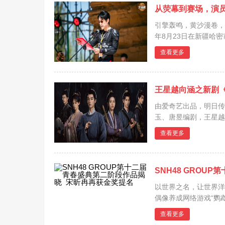
从荧幕到赛场，演
引擎轰鸣，黄沙漫卷，
年8月23日在新疆哈
汽车摩托车运动联合会
查看更多
尖车手，在浩瀚的戈壁
王星越向涵之新剧
由爱奇艺出品，明日传
玉、唐昱编剧，王星越
的七连环少年群像探案
查看更多
之煞群像海报、通缉令
SNH48 GRO
以世界之名，让世界洋溢
偶像养成网络游戏“鹦鹉团（
春盛典第二阶段人气类
查看更多
现场与粉...