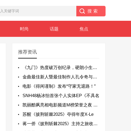
时尚
话题
焦点
推荐资讯
《九门》热度破万创纪录，硬朗小生杨昊博崭
金曲最佳新人暨最佳制作人孔令奇与大马名媛
​电影《得闲谨制》发布“守家无退路！”
SNH48杨冰怡首张个人实体EP《不具名
凯丽酷飒亮相电影频道M榜荣誉之夜 实力担
苏醒《披荆斩棘2025》夺得年度X-Le
蒋一侨《披荆斩棘2025》主持之旅收官：