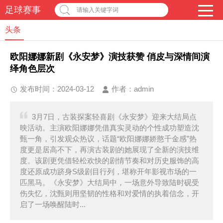
足球赛事
请输入关键字词
头条
欧阳娜娜新剧《永安梦》演技获赞 俏皮与深情间演
绎角色层次
发布时间：2024-03-12
作者：
admin
3月7日，古装探案轻喜剧《永安梦》迎来大结局点
映活动。主演欧阳娜娜凭借真实灵动的个性成功塑造沈
甄一角，引发观众热议，话题“欧阳娜娜娇憨千金感”热
度更是居高不下，再演古装剧的她展现了全新的演技维
度。该剧更凭借轻松欢快的剧情节奏和对历史服饰的高
度还原成功跻身S级剧目行列，堪称开年影视市场的一
匹黑马。《永安梦》大结局中，一场意外导致陆时砚受
伤失忆，沈甄则用坚韧的性格和对爱情的执着信念，开
启了一场唤醒陆时...