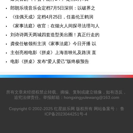
郎朗乐境音乐会定档7月5日深圳：以破界之
《佳偶天成》定档4月25日，任嘉伦王鹤润
《家事法庭》收官：在烟火人间探寻法理与人
刘诗诗两天两城四套造型美出圈！真正行走的
龚俊任敏领衔主演《家事法庭》今日开播 以
主创亮相电影《拼桌》上海首映礼及路演 直
电影《拼桌》发布“爱人爱己”版终极预告
所有文章未经授权禁止转载、摘编、复制或建立镜像，如有违反，
追究法律责任。举报邮箱：hongxingyulewang@163.com
Copyright © 2002-2025 红星娱乐网 版权所有 网站备案号：
鲁
ICP备2023044251号-4