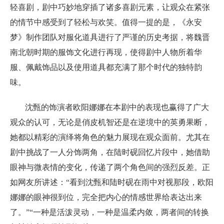
轻喜剧，剧中巧妙地穿插了诸多喜剧元素，让观众在紧张
的情节中感受到了轻松与欢笑。值得一提的是，《永安
梦》制作团队对服化道具进行了严谨的历史考据，将魏晋
南北朝时期的服饰文化进行再现，使得剧中人物所着华
服、佩戴饰品以及使用道具都充满了那个时代的独特韵
味。
沈甄的饰演者欧阳娜娜在本剧中的表现也赢得了广大
观众的认可，无论是俏皮机智还是在逆境中的英勇果断，
她都以精彩的演绎将角色的魅力展现在观众面前。尤其在
剧中挑战了一人分饰两角，在陆时砚回忆片段中，她借助
眼神与微表情的变化，传递了两个角色间的强烈反差。正
如网友所讲述：“看到沈甄和陆时砚在雨中对视那段，欧阳
娜娜的眼神很到位，完全把内心的情感世界给表达出来
了。”“一种是活泼灵动，一种是温柔内敛，两者间的转换