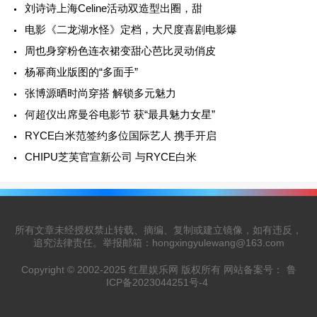
刘诗诗上海Celine活动双造型出圈，甜
电影《二龙湖水怪》定档，大尺度喜剧电影爆
周也身穿粉色连衣裙变甜心芭比灵动俏皮
杨幂商业版图的“多面手”
张博源晒时尚穿搭 解锁多元魅力
何超仪出席曼谷电影节 获“最具魅力女星”
RYCE白米范签约多位国际艺人 携手开启
CHIPU芝芙官宣新公司 与RYCE白米
所有文章未经授权禁止转载、摘编、复制或建立镜像，如有违反，
追究法律责任。举报邮箱：hongxingyulewang@163.com
Copyright © 2002-2025 红星娱乐网 版权所有 网站备案号：
鲁
ICP备2023044251号-4