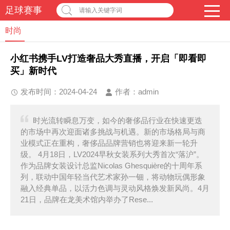
足球赛事
请输入关键字词
时尚
​小红书携手LV打造奢品大秀直播，开启「即看即
买」新时代
发布时间：2024-04-24
作者：
admin
时光流转瞬息万变，如今的奢侈品行业在快速更迭
的市场中再次迎面诸多挑战与机遇。新的市场格局与商
业模式正在重构，奢侈品品牌营销也将迎来新一轮升
级。 4月18日，LV2024早秋女装系列大秀首次“落沪”。
作为品牌女装设计总监Nicolas Ghesquière的十周年系
列，联动中国年轻当代艺术家孙一钿，将动物玩偶形象
融入经典单品，以活力色调与灵动风格焕发新风尚。4月
21日，品牌在龙美术馆内举办了Rese...