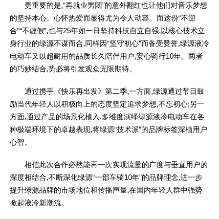
更重要的是,“再就业男团”的意外翻红也让他们对音乐梦想
的坚持本心、心怀热爱而显得尤为令人动容。而这份“不迎
合”“不虚假”,也与25年如一日坚持科技自立自强,以核心技术立
身行业的绿源不谋而合,同样因“坚守初心”而备受赞誉,绿源液冷
电动车又以超耐用的品质长久陪伴用户,安心骑行10年。两者
的巧妙结合,势必将引发观众无限期待。
通过携手《快乐再出发》第二季,一方面,绿源通过节目鼓
励当代年轻人以积极向上的态度坚定追求梦想,不忘初心;另一
方面,通过产品的场景化植入,多维度演绎绿源液冷电动车在各
种极端环境下的卓越表现,将绿源“技术派”的品牌标签深植用户
心智。
相信此次合作必然能再一次实现流量的广度与垂直用户的
深度相结合,不断深化绿源“一部车骑10年”的品牌理念,进一步
提升绿源品牌的市场地位和传播声量,在国内年轻人群中强势
掀起液冷新潮流。