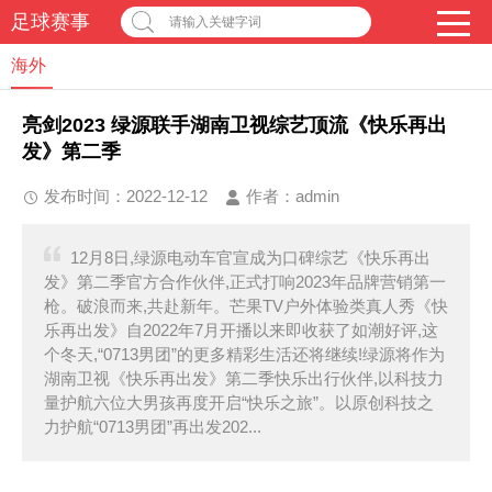
足球赛事
请输入关键字词
海外
亮剑2023 绿源联手湖南卫视综艺顶流《快乐再出
发》第二季
发布时间：2022-12-12
作者：
admin
12月8日,绿源电动车官宣成为口碑综艺《快乐再出
发》第二季官方合作伙伴,正式打响2023年品牌营销第一
枪。破浪而来,共赴新年。芒果TV户外体验类真人秀《快
乐再出发》自2022年7月开播以来即收获了如潮好评,这
个冬天,“0713男团”的更多精彩生活还将继续!绿源将作为
湖南卫视《快乐再出发》第二季快乐出行伙伴,以科技力
量护航六位大男孩再度开启“快乐之旅”。以原创科技之
力护航“0713男团”再出发202...