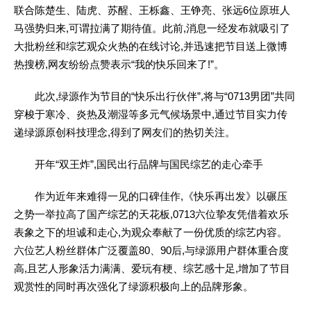
联合陈楚生、陆虎、苏醒、王栎鑫、王铮亮、张远6位原班人
马强势归来,可谓拉满了期待值。此前,消息一经发布就吸引了
大批粉丝和综艺观众火热的在线讨论,并迅速把节目送上微博
热搜榜,网友纷纷点赞表示“我的快乐回来了!”。
此次,绿源作为节目的“快乐出行伙伴”,将与“0713男团”共同
穿梭于寒冷、炎热及潮湿等多元气候场景中,通过节目实力传
递绿源原创科技理念,得到了网友们的热切关注。
开年“双王炸”,国民出行品牌与国民综艺的走心牵手
作为近年来难得一见的口碑佳作,《快乐再出发》以碾压
之势一举拉高了国产综艺的天花板,0713六位挚友凭借着欢乐
表象之下的坦诚和走心,为观众奉献了一份优质的综艺内容。
六位艺人粉丝群体广泛覆盖80、90后,与绿源用户群体重合度
高,且艺人形象活力满满、爱玩有梗、综艺感十足,增加了节目
观赏性的同时再次强化了绿源积极向上的品牌形象。