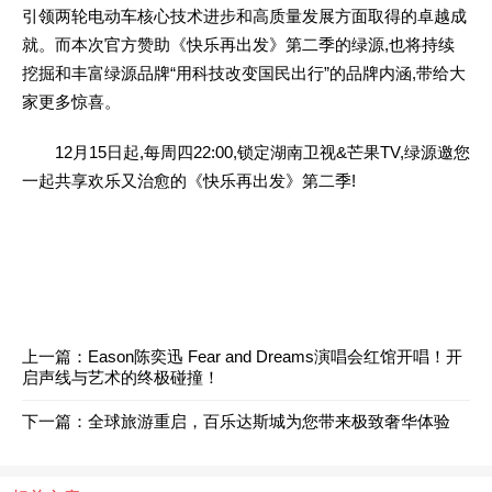
引领两轮电动车核心技术进步和高质量发展方面取得的卓越成
就。而本次官方赞助《快乐再出发》第二季的绿源,也将持续
挖掘和丰富绿源品牌“用科技改变国民出行”的品牌内涵,带给大
家更多惊喜。
12月15日起,每周四22:00,锁定湖南卫视&芒果TV,绿源邀您
一起共享欢乐又治愈的《快乐再出发》第二季!
上一篇：Eason陈奕迅 Fear and Dreams演唱会红馆开唱！开
启声线与艺术的终极碰撞！
下一篇：全球旅游重启，百乐达斯城为您带来极致奢华体验