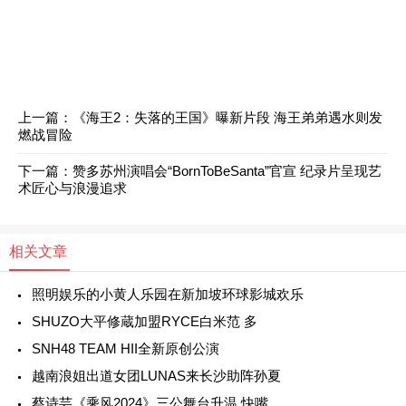
上一篇：《海王2：失落的王国》曝新片段 海王弟弟遇水则发
燃战冒险
下一篇：赞多苏州演唱会“BornToBeSanta”官宣 纪录片呈现艺
术匠心与浪漫追求
相关文章
照明娱乐的小黄人乐园在新加坡环球影城欢乐
SHUZO大平修蔵加盟RYCE白米范 多
SNH48 TEAM HII全新原创公演
越南浪姐出道女团LUNAS来长沙助阵孙夏
蔡诗芸《乘风2024》三公舞台升温 快嘴