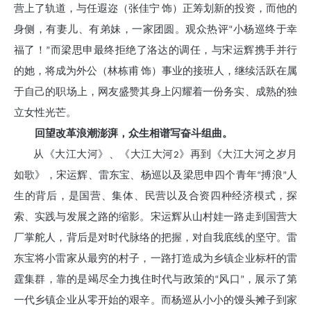
营上了轨道，与任遐迩（张佳宁 饰）正筹划新的投资，而他的
身侧，有妻儿、有弟妹，一家团圆。观众热评“小杨巡终于幸
福了！”而梁思申最终拒绝了洛达的调任，与宋运辉携手并行
的她，将成为外公（林栋甫 饰）事业的接班人，继续活跃在属
于自己的职场上，网友盛赞其身上闪耀着一份务实、成熟的独
立女性光芒。
回望改革浪潮澎湃，众生相谱写奋斗组曲。
从《大江大河》、《大江大河2》再到《大江大河之岁月
如歌》，宋运辉、雷东宝、杨巡以及梁思申四个青年“搏浪”人
生的背后，是国营、集体、民营以及合资四种经济模式，探
索、实践与发展之路的缩影。宋运辉从山村娃一路走到国营大
厂掌舵人，背后是对时代脉络的把握，对自我底线的坚守。雷
东宝将小雷家从最穷的村子，一路打造成为乡镇企业标杆的雷
霆集群，靠的是竭尽全力拽住时代与政策的“风口”，展示了第
一代乡镇企业从零开始的艰辛。而杨巡从小小的馒头摊子到家