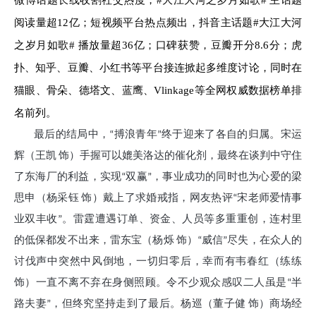
微博话题长线收割社交热度，#大江大河之岁月如歌# 主话题
阅读量超12亿；短视频平台热点频出，抖音主话题#大江大河
之岁月如歌# 播放量超36亿；口碑获赞，豆瓣开分8.6分；虎
扑、知乎、豆瓣、小红书等平台接连掀起多维度讨论，同时在
猫眼、骨朵、德塔文、蓝鹰、Vlinkage等全网权威数据榜单排
名前列。
最后的结局中，“搏浪青年”终于迎来了各自的归属。宋运
辉（王凯 饰）手握可以媲美洛达的催化剂，最终在谈判中守住
了东海厂的利益，实现“双赢”，事业成功的同时也为心爱的梁
思申（杨采钰 饰）戴上了求婚戒指，网友热评“宋老师爱情事
业双丰收”。雷霆遭遇订单、资金、人员等多重重创，连村里
的低保都发不出来，雷东宝（杨烁 饰）“威信”尽失，在众人的
讨伐声中突然中风倒地，一切归零后，幸而有韦春红（练练
饰）一直不离不弃在身侧照顾。令不少观众感叹二人虽是“半
路夫妻”，但终究坚持走到了最后。杨巡（董子健 饰）商场经