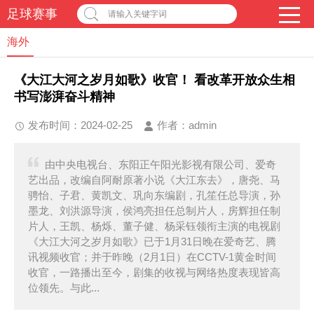
足球赛事
请输入关键字词
海外
《大江大河之岁月如歌》收官！ 看改革开放众生相
书写澎湃奋斗精神
发布时间：2024-02-25
作者：
admin
由中央电视台、东阳正午阳光影视有限公司、爱奇
艺出品，改编自阿耐原著小说《大江东去》，唐尧、马
骋怡、子君、黄凯文、巩向东编剧，孔笙任总导演，孙
墨龙、刘洪源导演，侯鸿亮担任总制片人，房辉担任制
片人，王凯、杨烁、董子健、杨采钰领衔主演的电视剧
《大江大河之岁月如歌》已于1月31日晚在爱奇艺、腾
讯视频收官；并于昨晚（2月1日）在CCTV-1黄金时间
收官，一路播出至今，剧集的收视与网络热度表现皆高
位领先。与此...