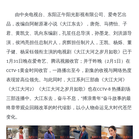
由中央电视台、东阳正午阳光影视有限公司、爱奇艺出
品，改编自阿耐原著小说《大江东去》，唐尧、马骋怡、子
君、黄凯文、巩向东编剧，孔笙任总导演，孙墨龙、刘洪源导
演，侯鸿亮担任总制片人，房辉担任制片人，王凯、杨烁、董
子健、杨采钰领衔主演的电视剧《大江大河之岁月如歌》已于
1月31日晚在爱奇艺、腾讯视频收官；并于昨晚（2月1日）在
CCTV-1黄金时间收官，一路播出至今，剧集的收视与网络热度
表现皆高位领先。与此同时，大江系列三部曲《大江大河》
《大江大河2》《大江大河之岁月如歌》也在CCTV-8 热播剧场
三部连播中。大江东去，奋斗不息，“搏浪青年”奋斗故事的最
终章带观众回顾改革的时代缩影，以小人物命运见大时代苍茫
变化。