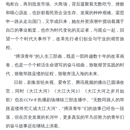
电柜台，再到批发市场、大商场，背后凝聚着无数吃亏、挫败
和呕心沥血，也折射着民营企业生存、发展的种种艰难。梁思
申一路从走出国门，又学成归来，她在外资浪潮中搅动着属于
自己的事业船桨，也作为时代变化的见证者，与观众一起，回
望一个个时代大事件下，改革先行者们创业与守业的艰苦旅
程。
“搏浪青年”的人生三部曲，既是一部跨越数十年的改革画
卷，也是一个个鲜活生命谱写的奋斗组曲，致敬艰苦实践的时
代，致敬筚路蓝缕的征程，致敬奔流入海的未来。
日前，剧集首轮央视、爱奇艺、腾讯视频的播出已圆满收
官，同时《大江大河》《大江大河2》《大江大河之岁月如
歌》也在CCTV-8 热播剧场继续三部连播中。“无数同路人的筚
路蓝缕终究汇成大江大河”，“搏浪青年”们的故事已经告一段
落，但在历史发展的长河中，更多真实的平凡但努力的青年们
的奋斗故事还在继续上演着。